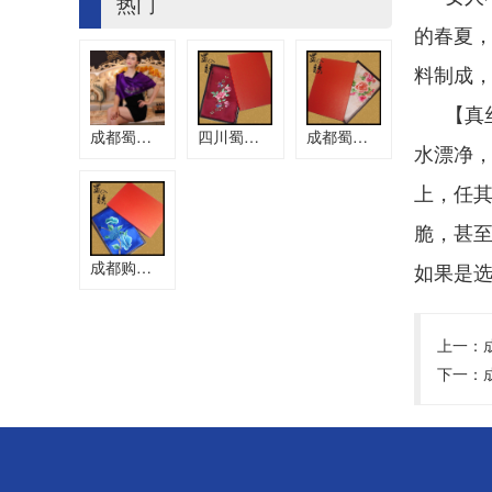
热门
的春夏
料制成
【真
成都蜀绣围巾批发
四川蜀绣店，实用围巾
成都蜀绣工厂，刺绣围巾
水漂净
上，任
脆，甚
成都购买蜀绣，手工围巾
如果是
上一：
下一：