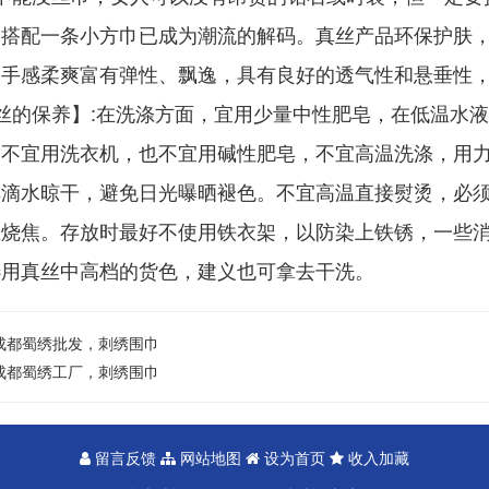
，搭配一条小方巾已成为潮流的解码。真丝产品环保护肤
，手感柔爽富有弹性、飘逸，具有良好的透气性和悬垂性
丝的保养】
:
在洗涤方面，宜用少量中性肥皂，在低温水液
，不宜用洗衣机，也不宜用碱性肥皂，不宜高温洗涤，用
其滴水晾干，避免日光曝晒褪色。不宜高温直接熨烫，必
至烧焦。存放时最好不使用铁衣架，以防染上铁锈，一些
选用真丝中高档的货色，建义也可拿去干洗。
成都蜀绣批发，刺绣围巾
成都蜀绣工厂，刺绣围巾
留言反馈
网站地图
设为首页
收入加藏