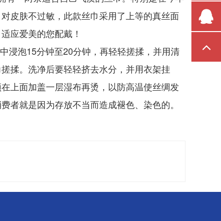
，对皮肤不过敏，此款丝巾采用了上等的真丝面
，适应爱美的您配戴！
中浸泡
15
分钟至
20
分钟，再轻轻搓揉，并用清
力搓揉。洗净后要轻轻挤去水分，并用衣架挂
须在上面加盖一层湿布再烫，以防高温使丝绸发
消费者就是因为存放不当而造成褪色、染色的。