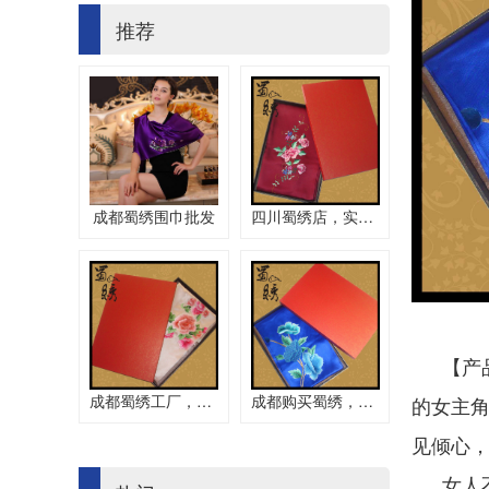
推荐
成都蜀绣围巾批发
四川蜀绣店，实用围巾
【产
成都蜀绣工厂，刺绣围巾
成都购买蜀绣，手工围巾
的女主
见倾心
女人