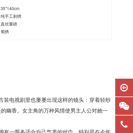
5*140cm
：纯手工刺绣
：真丝重磅
：蜀绣
古装电视剧里也屡屡出现这样的镜头：穿着轻纱
淡的幽香。女主角的万种风情使男主人公对她一
拥有一两条适合自己气质的丝巾。特别是在今年