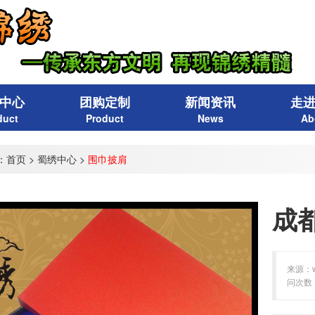
中心
团购定制
新闻资讯
走
duct
Product
News
Ab
：
首页
>
蜀绣中心
>
围巾披肩
成
来源：ww
问次数：