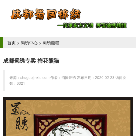
首页
>
蜀绣中心
>
蜀绣熊猫
成都蜀绣专卖 梅花熊猫
来源：shuguojinxiu.com 作者：蜀国锦绣 发布日期：2020-02-23 访问次
数：6321